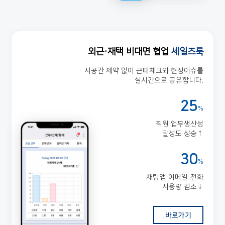
외근·재택 비대면 협업
세일즈룩
시공간 제약 없이 근태체크와 현장이슈를
실시간으로 공유합니다.
25
%
직원 업무생산성
달성도 상승↑
30
%
채팅앱·이메일·전화
사용량 감소↓
바로가기