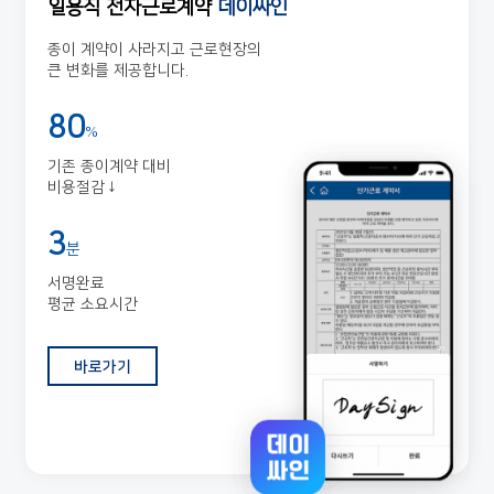
일용직 전자근로계약
데이싸인
종이 계약이 사라지고 근로현장의
큰 변화를 제공합니다.
80
%
기존 종이계약 대비
비용절감↓
3
분
서명완료
평균 소요시간
바로가기