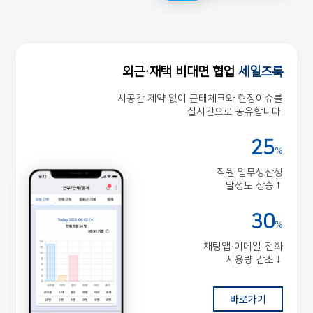
외근·재택 비대면 협업
세일즈룩
시공간 제약 없이 근태체크와 현장이슈를
실시간으로 공유합니다.
25
%
직원 업무생산성
달성도 상승↑
30
%
채팅앱·이메일·전화
사용량 감소↓
바로가기