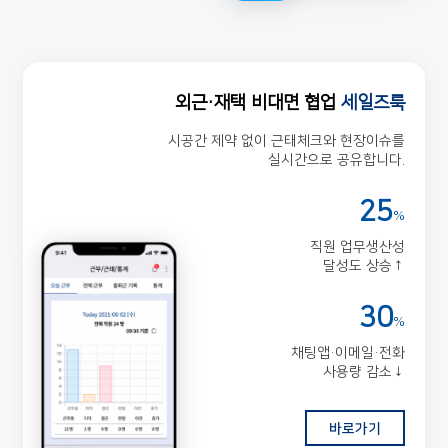
외근·재택 비대면 협업
세일즈룩
시공간 제약 없이 근태체크와 현장이슈를
실시간으로 공유합니다.
25
%
직원 업무생산성
달성도 상승↑
30
%
채팅앱·이메일·전화
사용량 감소↓
바로가기