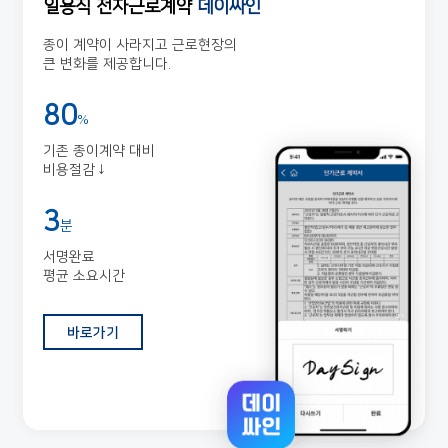
일용직 전자근로계약
데이싸인
종이 계약이 사라지고 근로현장의
큰 변화를 제공합니다.
80
%
기존 종이계약 대비
비용절감↓
3
분
서명완료
평균 소요시간
바로가기