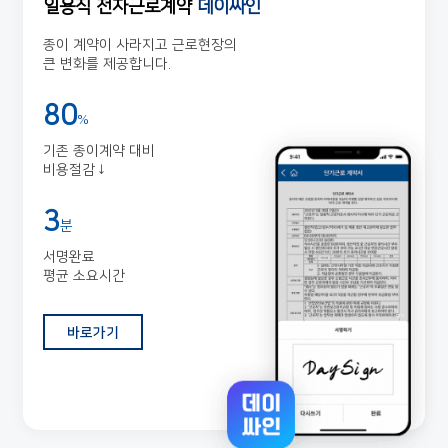
일용직 전자근로계약
데이싸인
종이 계약이 사라지고 근로현장의
큰 변화를 제공합니다.
80
%
기존 종이계약 대비
비용절감↓
3
분
서명완료
평균 소요시간
바로가기