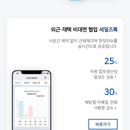
외근·재택 비대면 협업
세일즈룩
시공간 제약 없이 근태체크와 현장이슈를
실시간으로 공유합니다.
25
%
직원 업무생산성
달성도 상승↑
30
%
채팅앱·이메일·전화
사용량 감소↓
바로가기